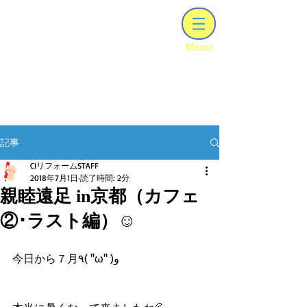
【建設業ｰ知事許可（ 般－06 ）第303028号】
​Menu
兵庫･大阪のリフォｰムはCIリフォ-ムプロジェクトにお任せください
記事
CIリフォームSTAFF
2018年7月1日
読了時間: 2分
親睦遠足 in京都（カフェ
②･ラスト編）☺
今日から７月٩( ''ω'' )و