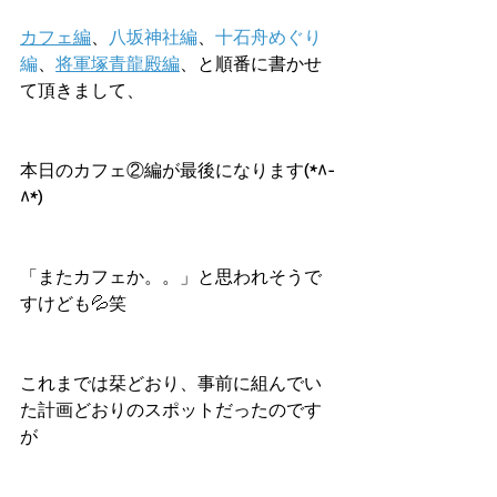
カフェ編
、
八坂神社編
、
十石舟めぐり
編
、
将軍塚青龍殿編
、と順番に書かせ
て頂きまして、
本日のカフェ②編が最後になります(*^-
^*)
「またカフェか。。」と思われそうで
すけども💦笑
これまでは栞どおり、事前に組んでい
た計画どおりのスポットだったのです
が