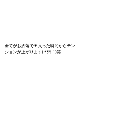
全てがお洒落で💗入った瞬間からテン
ションが上がります( *´艸｀)笑