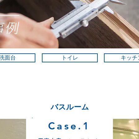
洗面台
トイレ
キッチ
バスルーム
Case.1