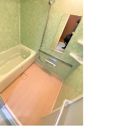
er
er