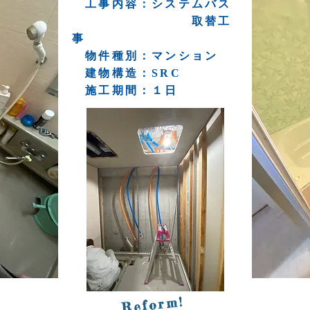
工事内容：システムバス
​ 取替工
事
Aft
物件種別：マンション
​ 建物構造：SRC
施工期間：１日
Aft
Reform!