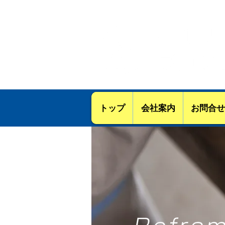
【建設業ｰ知事許可（ 般－06 ）
トップ
会社案内
お問合せ