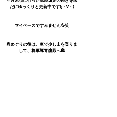
４月末頃に行った親睦遠足の続きを未
だにゆっくりと更新中です(;・∀・)
マイペースですみません💦笑
舟めぐりの後は、車で少し山を登りま
して、将軍塚青龍殿へ🏯