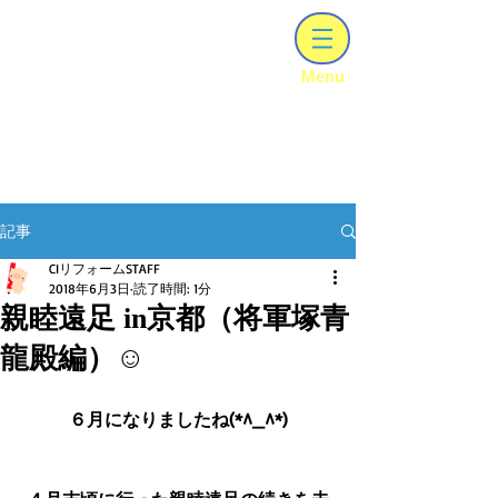
【建設業ｰ知事許可（ 般－06 ）第303028号】
​Menu
兵庫･大阪のリフォｰムはCIリフォ-ムプロジェクトにお任せください
記事
CIリフォームSTAFF
2018年6月3日
読了時間: 1分
親睦遠足 in京都（将軍塚青
龍殿編）☺
６月になりましたね(*^_^*)