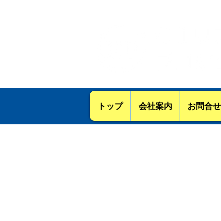
【建設業ｰ知事許可（ 般－06 ）
トップ
会社案内
お問合せ