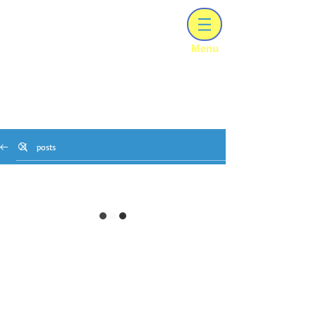
【建設業ｰ知事許可（ 般－06 ）第303028号】
​Menu
兵庫･大阪のリフォｰムはCIリフォ-ムプロジェクトにお任せください