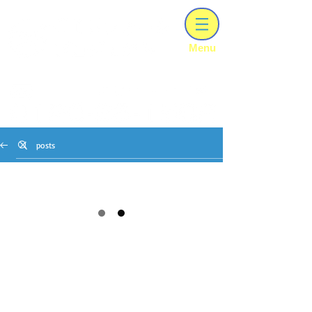
【建設業ｰ知事許可（ 般－06 ）第303028号】
​Menu
兵庫･大阪のリフォｰムはCIリフォ-ムプロジェクトにお任せください