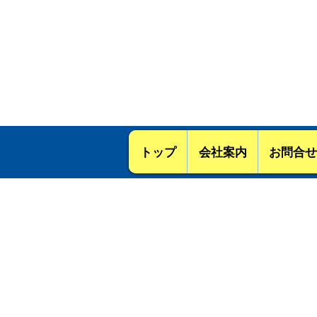
【建設業ｰ知事許可（ 般－06 ）
トップ
会社案内
お問合せ