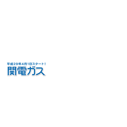
1.地域の方々より信頼を得て、健全な事業を継
続的に営んでいる
2.住宅関連事業に関して、最低限必要な知識・
技術を有している
3.住まいづくりの提案ができ、地域に密着した
営業活動ができる
この３つの入会資格要件を満たした会社です。
関電ガス
販売代理店
関電ガスの受付を当社でも行えるようになり
ました。関電ガスへ切り替えることで、大阪ガ
スの一般料金に比べて誰でもお得になります。
切り替え費用や工事費用、解約金は必要ありま
せん。全て無料で手続きも簡単に行えます。​※
大阪ガスと都市ガス契約をされているお客様が
対象です。