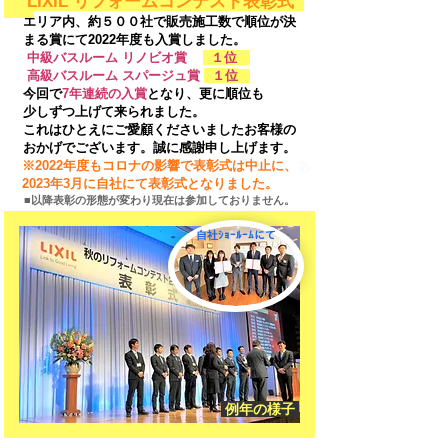
LIXIL リフォームコンテスト表彰式
エリア内、約５００社で販売施工数で順位が
決
まる賞にて2022年度も入賞しました。
中級バスルーム リノビオ賞
１
位
高級バスル
ーム スパージュ賞
１
位
今回で
7年連続の入賞
となり、更に順位も
少しずつ
上げて来られました。
これはひとえにご愛顧くださいましたお客様の
おかげでございます。
​誠に感謝申し上げます。
※2022年度もコロナの影響で表彰式は中止に、
あ
2
023年3月に自社にて表彰式となりました。
■以降表彰の形態が変わり現在は参加しておりません。
​自社ｼｮｰﾙｰﾑにて
​
例年の様子