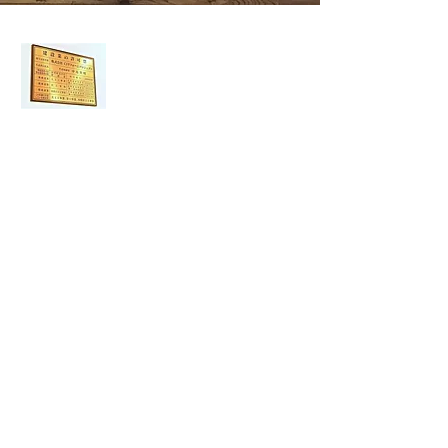
​【建設業許可】取得企業
​建設業許可を取得する為には、
様々な
条件をクリアする必要があります。
その為、許可取得の有無により会社の
信用度が変わり、
工事を依頼する会社を判断する
上で
大
きな基準となります。
自社ショールーム完備
大金を支払うのに、事業所の中が見れない
会社は不安です。 弊社では国道１７１号線