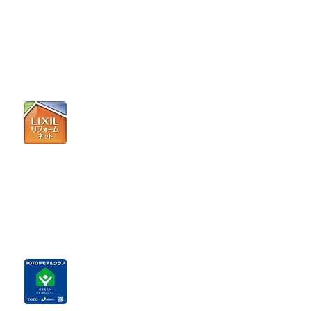
緊急対応専用ダイヤル
​0120-1076-24
会員番号「B977-01」
​LIXIL
リフォームネット
加盟店
LIXILが応援する国内最大級のリフォーム店ネッ
トワーク「LIXILリフォームネット」に加盟。腕
の確かな職人が満足度の高い施工を実現しま
す。
TOTO
リモデルクラブ加盟店