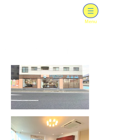
【建設業ｰ知事許可（ 般－06 ）第303028号】
​Menu
兵庫･大阪のリフォｰムはCIリフォ-ムプロジェクトにお任せください