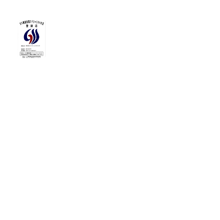
ガス機器設置スペシャリスト
の店(GSS)登録店
CIリフォームプロジェクトは日本ガス機器検
査協会が運営する「ガス機器設置スペシャリス
トの店」の登録店です。安心して施工を任せら
れる目印となります。
安心保証
打ち合わせから施工後も担当者が一貫してお
客様を対応致します。製品毎に無料保証を設け
ており、施工後も安心してご使用頂けます。